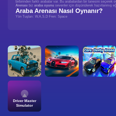
birbirinden farklı arabalar var. Bu arabalardan bir tanesini seçere
Arenası
biz
araba oyunu
sevenler için düşünülerek hazırlanmış eğ
Araba Arenası Nasıl Oynanır?
Yön Tuşları: W,A,S,D
Fren: Space
Driver Master
Simulator