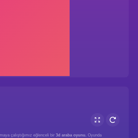
lmaya çalıştığımız eğlenceli bir
3d araba oyunu.
Oyunda