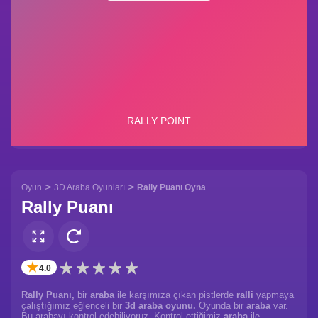
>
>
Oyun
3D Araba Oyunları
Rally Puanı Oyna
Rally Puanı
✭
4.0
Rally Puanı,
bir
araba
ile karşımıza çıkan pistlerde
ralli
yapmaya
çalıştığımız eğlenceli bir
3d araba oyunu.
Oyunda bir
araba
var.
Bu arabayı kontrol edebiliyoruz. Kontrol ettiğimiz
araba
ile