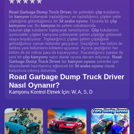
Road Garbage Dump Truck Driver,
bir şehirdeki
çöp
kutularını
bir
kamyon
kullanarak topladığımız ve topladığımız çöpleri şehir
çöplüğüne götürdüğümüz bir
3d araba oyunu
. Oyunda bir
çöp
kamyonu
var. Bu
kamyon
ile şehrin sokaklarında
bulunan
çöp
kutularını toplayarak temizliyoruz.
Çöp
kutularının
içerisindeki çöpleri kamyona yükleyerek şehrin çöplüğe götürerek
oraya boşaltıyoruz. Topladığımız çöpleri şehrin çöplüğüne
götrüdğümüz zaman bölümler geçiyoruz. Geçtiğimiz her bölüm ile
birlikte yeni bölümlerin kilitlerini açıyoruz. Ayrıca geçtiğimiz her
bölüm ile bir miktar para da kazanıyoruz. Kazandığımız paralar ile
yeni bir
çöp kamyonu
satın alarak oyuna devam ediyoruz.
Road
Garbage Dump Truck Driver
biz
kamyon oyunu
sevenler için
düşünülerek hazırlanmış eğlenceli bir
3d araba oyunu
olarak
karşımıza çıkmış durumda.
Road Garbage Dump Truck Driver
Nasıl Oynanır?
Kamyonu Kontrol Etmek İçin: W, A, S, D