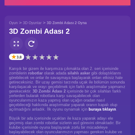
>
>
Oyun
3D Oyunlar
3D Zombi Adası 2 Oyna
3D Zombi Adası 2
✭
3.8
Karışık bir gizem ile karşımıza çıkmakta olan 2. seri içerisinde
zombilerin
robotlar
olarak adada
silahlı asker
gibi dolaştıklarını
görebilecek ve onlar ile savaşmaya başlayarak onları etkisiz hale
getireceksiniz. Bir uzay gemisi tarzında uçak ile bölümün sonunda
karşılaşacak ve orayı geçebilmek için farklı araştırmalar yapmanız
gerekecektir.
3D Zombi Adası 2
içerisinde bir çok silahları farklı
yerlerden bularak robotlara karşı savaşabilecek olan
oyuncularımızın kaza yapmış olan uçağın oradan nasıl
geçebileceği hakkında araştırmalar yaparak oranın kapalı olup
açılmadığını anladık. İlk oyunu oynamak için
buraya tıklayın
.
Büyük bir ada içerisinde uçakları ile kaza yaparak adayı ele
geçirmiş olan zombi robotlar sizlerin asıl görevini olmaktadır. Bir
kulube içerisinde oyuna başlayarak zorlu bir mücadeleye
başlayabilecek olan oyuncularımızın yapması gereken kulube ve