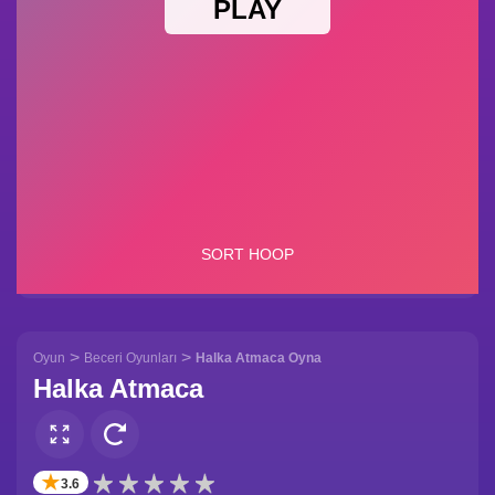
>
>
Oyun
Beceri Oyunları
Halka Atmaca Oyna
Halka Atmaca
✭
3.6