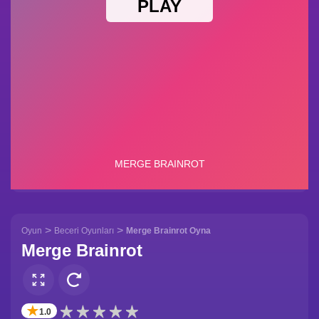
>
>
Oyun
Beceri Oyunları
Merge Brainrot Oyna
Merge Brainrot
✭
1.0