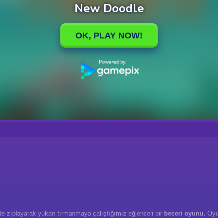
de zıplayarak yukarı tırmanmaya çalıştığımız eğlenceli bir
beceri oyunu.
Oyun