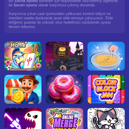
biz
çocuk oyunu
sevenler için düşünülerek hazırlanmış eğlenceli
bir
beceri oyunu
olarak karşımıza çıkmış durumda.
Karşımıza çıkan saat içerisindeki yelkovanı kontrol ediyor ve
istenilen saatte durdurarak puan elde etmeye çalışıyoruz. Elde
ettiğimiz puanlar ile yüksek skor hedefimizi sürdürerek oyuna
devam ediyoruz.