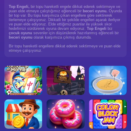
Top Engeli,
bir topu hareketli engele dikkat ederek sektirmeye ve
puan elde etmeye çalıştığımız eğlenceli bir
beceri oyunu.
Oyunda
bir top var. Bu topu karşımıza çıkan engellere göre sektirerek
ilerlemeye çalışıyoruz. Dikkatli bir şekilde engelleri aşarak ilerliyor
ve puan elde ediyoruz. Elde ettiğimiz puanlar ile yüksek skor
hedefimizi sürdürerek oyuna devam ediyoruz.
Top Engeli
biz
çocuk oyunu
sevenler için düşünülerek hazırlanmış eğlenceli bir
beceri oyunu
olarak karşımıza çıkmış durumda.
Bir topu hareketli engellere dikkat ederek sektirmeye ve puan elde
etmeye çalışıyoruz.