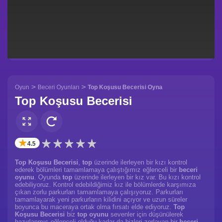
>
>
Oyun
Beceri Oyunları
Top Koşusu Becerisi Oyna
Top Koşusu Becerisi
✭
4.5
Top Koşusu Becerisi
,
top
üzerinde ilerleyen bir kızı kontrol
ederek bölümleri tamamlamaya çalıştığımız eğlenceli bir
beceri
oyunu
. Oyunda
top
üzerinde ilerleyen bir kız var. Bu kızı kontrol
edebiliyoruz. Kontrol edebildiğimiz kız ile bölümlerde karşımıza
çıkan zorlu parkurları tamamlamaya çalışıyoruz. Parkurları
tamamlayarak yeni parkurların kilidini açıyor ve uzun süreler
boyunca bu maceraya ortak olma fırsatı elde ediyoruz.
Top
Koşusu Becerisi
biz
top oyunu
sevenler için düşünülerek
hazırlanmış eğlenceli olduğu kadar da bizleri zorlayan bir
beceri