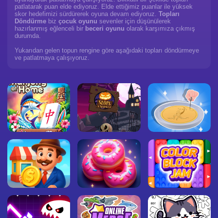
patlatarak puan elde ediyoruz. Elde ettiğimiz puanlar ile yüksek
skor hedefimizi sürdürerek oyuna devam ediyoruz.
Topları
Döndürme
biz
çocuk oyunu
sevenler için düşünülerek
hazırlanmış eğlenceli bir
beceri oyunu
olarak karşımıza çıkmış
durumda.
Yukarıdan gelen topun rengine göre aşağıdaki topları döndürmeye
ve patlatmaya çalışıyoruz.