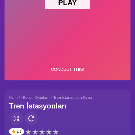
>
>
Oyun
Beceri Oyunları
Tren İstasyonları Oyna
Tren İstasyonları
✭
4.7