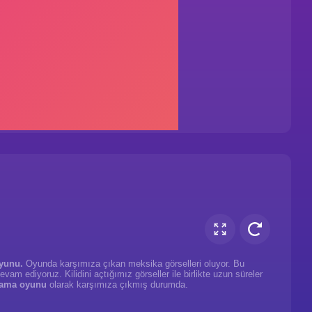
yunu.
Oyunda karşımıza çıkan meksika görselleri oluyor. Bu
evam ediyoruz. Kilidini açtığımız görseller ile birlikte uzun süreler
ama oyunu
olarak karşımıza çıkmış durumda.