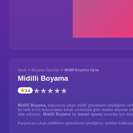
>
>
Oyun
Boyama Oyunları
Midilli Boyama Oyna
Midilli Boyama
✭
2.0
Midilli Boyama,
karşımıza çıkan midilli görsellerini istediğimiz re
bir renk kısıtı bulunmadan kendi zevkimize göre renkler seçerek midil
elde ediyoruz.
Midilli Boyama
biz
beceri oyunu
sevenler için düş
Karşımıza çıkan midillilerin görsellerini istediğimiz renkleri kullan