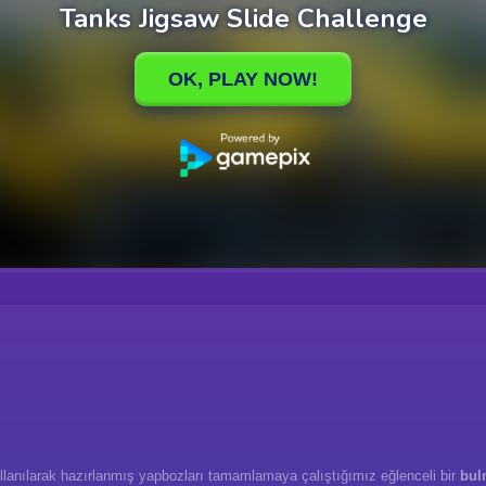
 kullanılarak hazırlanmış yapbozları tamamlamaya çalıştığımız eğlenceli bir
bul