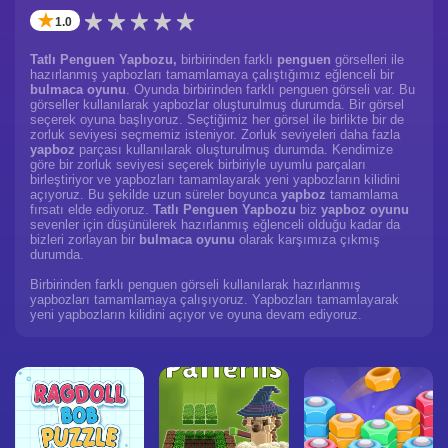
✭
1.0
Tatlı Penguen Yapbozu,
birbirinden farklı
penguen
görselleri ile
hazırlanmış yapbozları tamamlamaya çalıştığımız eğlenceli bir
bulmaca oyunu
. Oyunda birbirinden farklı penguen görseli var. Bu
görseller kullanılarak yapbozlar oluşturulmuş durumda. Bir görsel
seçerek oyuna başlıyoruz. Seçtiğimiz her görsel ile birlikte bir de
zorluk seviyesi seçmemiz isteniyor. Zorluk seviyeleri daha fazla
yapboz
parçası kullanılarak oluşturulmuş durumda. Kendimize
göre bir zorluk seviyesi seçerek birbiriyle uyumlu parçaları
birleştiriyor ve yapbozları tamamlayarak yeni yapbozların kilidini
açıyoruz. Bu şekilde uzun süreler boyunca
yapboz
tamamlama
fırsatı elde ediyoruz.
Tatlı Penguen Yapbozu
biz
yapboz oyunu
sevenler için düşünülerek hazırlanmış eğlenceli olduğu kadar da
bizleri zorlayan bir
bulmaca oyunu
olarak karşımıza çıkmış
durumda.
Birbirinden farklı penguen görseli kullanılarak hazırlanmış
yapbozları tamamlamaya çalışıyoruz. Yapbozları tamamlayarak
yeni yapbozların kilidini açıyor ve oyuna devam ediyoruz.