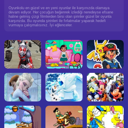
Oyunkolu en güzel ve en yeni oyunlar ile karşınızda olamaya
devam ediyor. Her çocuğun beğenrek izlediği neredeyse efsane
haline gelmiş çizgi filmlerden birsi olan şirinler güzel bir oyunla
karşınzda. Bu oyunda şirinleri ile fırlatmalar yaparak hedefi
vurmaya çalışmalısınız. İyi eğlenceler.