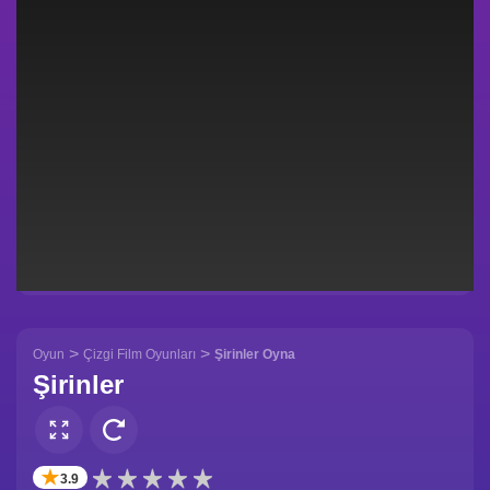
>
>
Oyun
Çizgi Film Oyunları
Şirinler Oyna
Şirinler
✭
3.9