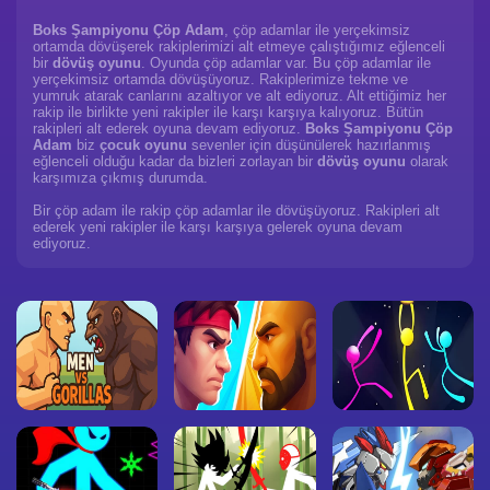
Boks Şampiyonu Çöp Adam
, çöp adamlar ile yerçekimsiz
ortamda dövüşerek rakiplerimizi alt etmeye çalıştığımız eğlenceli
bir
dövüş
oyunu
. Oyunda çöp adamlar var. Bu çöp adamlar ile
yerçekimsiz ortamda dövüşüyoruz. Rakiplerimize tekme ve
yumruk atarak canlarını azaltıyor ve alt ediyoruz. Alt ettiğimiz her
rakip ile birlikte yeni rakipler ile karşı karşıya kalıyoruz. Bütün
rakipleri alt ederek oyuna devam ediyoruz.
Boks Şampiyonu Çöp
Adam
biz
çocuk
oyunu
sevenler için düşünülerek hazırlanmış
eğlenceli olduğu kadar da bizleri zorlayan bir
dövüş
oyunu
olarak
karşımıza çıkmış durumda.
Bir çöp adam ile rakip çöp adamlar ile dövüşüyoruz. Rakipleri alt
ederek yeni rakipler ile karşı karşıya gelerek oyuna devam
ediyoruz.