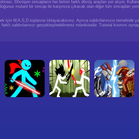
lması. Dövüşen sincapların her birinin farklı dövüş araçları yer alıyor. Kullandık
lduğunuz mutant bir sincap ile karşınıza çıkacak olan diğer tüm sincapları ye
k için W,A,S,D tuşlarına tıklayacaksınız. Ayrıca saldırılarınızın temelinde ya
farklı saldırılarınızı gerçekleştirebilmeniz mümkündür. Tutorial kısmını oynaya