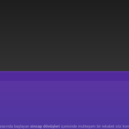
 arasında başlayan
sincap dövüşleri
içerisinde muhteşem bir rekabet söz konu