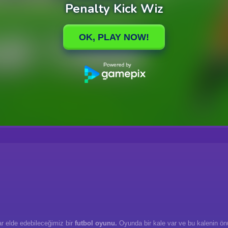
lar elde edebileceğimiz bir
futbol oyunu.
Oyunda bir kale var ve bu kalenin ön