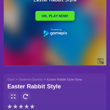
>
>
Oyun
Giydirme Oyunları
Easter Rabbit Style Oyna
Easter Rabbit Style