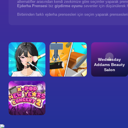
alternatifler arasından kendi zevkimize göre seçimler yaparak pren
Ejderha Prensesi
biz
giydirme oyunu
sevenler için düşünülerek h
Birbirinden farklı ejderha prensesleri için seçim yaparak prensesle
Wednesday
Addams Beauty
Salon