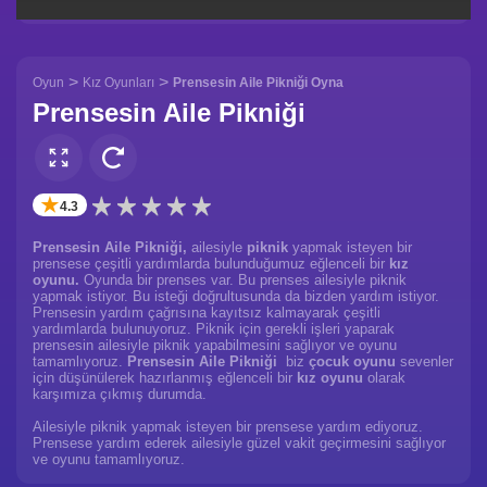
>
>
Oyun
Kız Oyunları
Prensesin Aile Pikniği Oyna
Prensesin Aile Pikniği
✭
4.3
Prensesin Aile Pikniği,
ailesiyle
piknik
yapmak isteyen bir
prensese çeşitli yardımlarda bulunduğumuz eğlenceli bir
kız
oyunu.
Oyunda bir prenses var. Bu prenses ailesiyle piknik
yapmak istiyor. Bu isteği doğrultusunda da bizden yardım istiyor.
Prensesin yardım çağrısına kayıtsız kalmayarak çeşitli
yardımlarda bulunuyoruz. Piknik için gerekli işleri yaparak
prensesin ailesiyle piknik yapabilmesini sağlıyor ve oyunu
tamamlıyoruz.
Prensesin Aile Pikniği
biz
çocuk oyunu
sevenler
için düşünülerek hazırlanmış eğlenceli bir
kız oyunu
olarak
karşımıza çıkmış durumda.
Ailesiyle piknik yapmak isteyen bir prensese yardım ediyoruz.
Prensese yardım ederek ailesiyle güzel vakit geçirmesini sağlıyor
ve oyunu tamamlıyoruz.