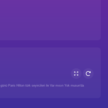
nü Paris Hilton türk seyircileri ile Var mısın Yok musun'da