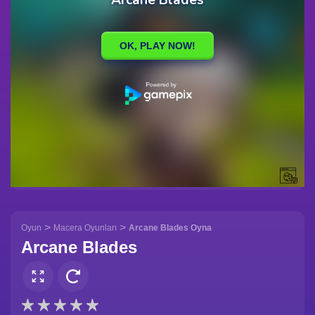
>
>
Oyun
Macera Oyunları
Arcane Blades Oyna
Arcane Blades