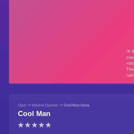
>
>
Oyun
Macera Oyunları
Cool Man Oyna
Cool Man