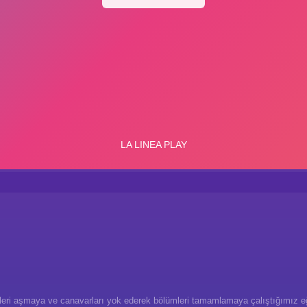
lleri aşmaya ve canavarları yok ederek bölümleri tamamlamaya çalıştığımız eğ