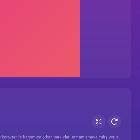
 karakter ile karşımıza çıkan parkurları tamamlamaya çalışıyoruz.