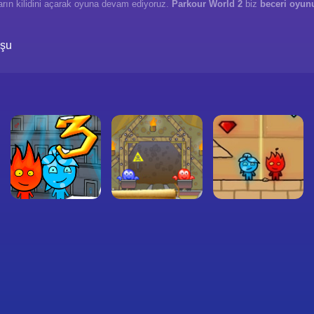
rların kilidini açarak oyuna devam ediyoruz.
Parkour World 2
biz
beceri oyun
uşu