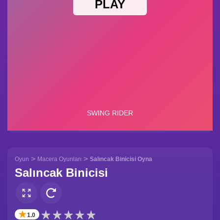
>
>
Oyun
Macera Oyunları
Salıncak Binicisi Oyna
Salıncak Binicisi
✭
1.0