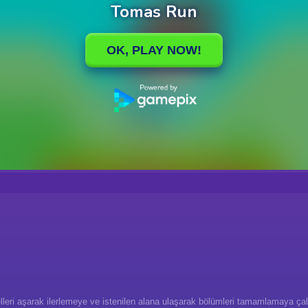
lleri aşarak ilerlemeye ve istenilen alana ulaşarak bölümleri tamamlamaya çal