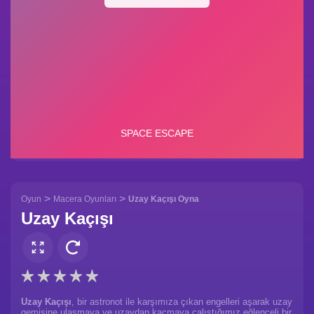
>
>
Oyun
Macera Oyunları
Uzay Kaçışı Oyna
Uzay Kaçışı
Uzay Kaçışı
, bir astronot ile karşımıza çıkan engelleri aşarak uzay
gemisine ulaşmaya ve uzaydan kaçmaya çalıştığımız eğlenceli bir