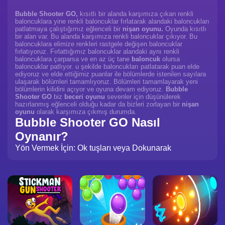
Bubble Shooter GO,
kısıtlı bir alanda karşımıza çıkan renkli
baloncuklara yine renkli baloncuklar fırlatarak alandaki baloncukları
patlatmaya çalıştığımız eğlenceli bir
nişan oyunu.
Oyunda kısıtlı
bir alan var. Bu alanda karşımıza renkli baloncuklar çıkıyor. Bu
baloncuklara elimize renkleri rastgele değişen baloncuklar
fırlatıyoruz. Fırlattığımız baloncuklar alandaki aynı renkli
baloncuklara çarparsa ve en az üç tane
baloncuk
olursa
baloncuklar patlıyor. u şekilde baloncukları patlatarak puan elde
ediyoruz ve elde ettiğimiz puanlar ile bölümlerde istenilen sayılara
ulaşarak bölümleri tamamlıyoruz. Bölümleri tamamlayarak yeni
bölümlerin kilidini açıyor ve oyuna devam ediyoruz.
Bubble
Shooter GO
biz
beceri oyunu
sevenler için düşünülerek
hazırlanmış eğlenceli olduğu kadar da bizleri zorlayan bir
nişan
oyunu
olarak karşımıza çıkmış durumda.
Bubble Shooter GO Nasıl
Oynanır?
Yön Vermek İçin: Ok tuşları veya Dokunarak