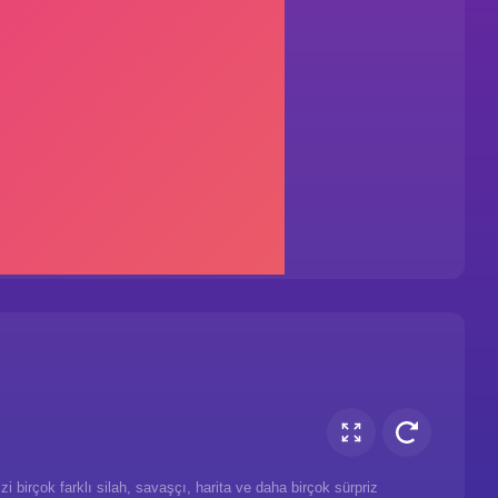
 birçok farklı silah, savaşçı, harita ve daha birçok sürpriz