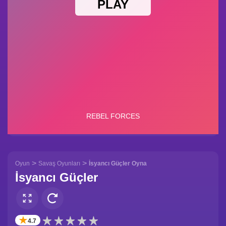
>
>
Oyun
Savaş Oyunları
İsyancı Güçler Oyna
İsyancı Güçler
✭
4.7