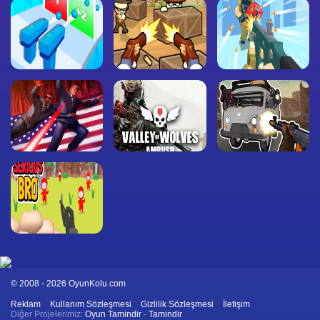
© 2008 - 2026 OyunKolu.com
Reklam
Kullanım Sözleşmesi
Gizlilik Sözleşmesi
İletişim
Diğer Projelerimiz:
Oyun Tamindir
-
Tamindir