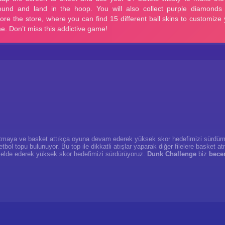
tmaya ve
basket
attıkça oyuna devam ederek
yüksek skor
hedefimizi sürdürm
etbol
topu bulunuyor. Bu top ile dikkatli atışlar yaparak diğer filelere
basket
at
 elde ederek
yüksek skor
hedefimizi sürdürüyoruz.
Dunk Challenge
biz
becer