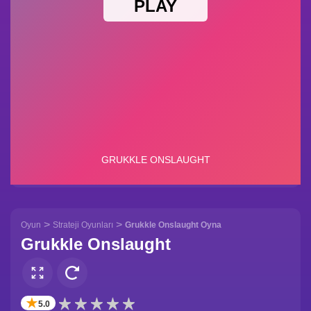
>
>
Oyun
Strateji Oyunları
Grukkle Onslaught Oyna
Grukkle Onslaught
✭
5.0