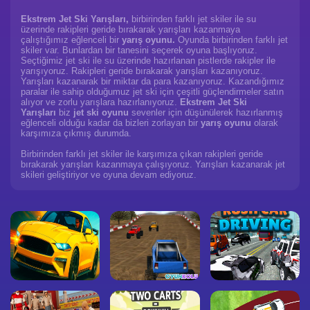
Ekstrem Jet Ski Yarışları,
birbirinden farklı jet skiler ile su
üzerinde rakipleri geride bırakarak yarışları kazanmaya
çalıştığımız eğlenceli bir
yarış oyunu.
Oyunda birbirinden farklı jet
skiler var. Bunlardan bir tanesini seçerek oyuna başlıyoruz.
Seçtiğimiz jet ski ile su üzerinde hazırlanan pistlerde rakipler ile
yarışıyoruz. Rakipleri geride bırakarak yarışları kazanıyoruz.
Yarışları kazanarak bir miktar da para kazanıyoruz. Kazandığımız
paralar ile sahip olduğumuz jet ski için çeşitli güçlendirmeler satın
alıyor ve zorlu yarışlara hazırlanıyoruz.
Ekstrem Jet Ski
Yarışları
biz
jet ski oyunu
sevenler için düşünülerek hazırlanmış
eğlenceli olduğu kadar da bizleri zorlayan bir
yarış oyunu
olarak
karşımıza çıkmış durumda.
Birbirinden farklı jet skiler ile karşımıza çıkan rakipleri geride
bırakarak yarışları kazanmaya çalışıyoruz. Yarışları kazanarak jet
skileri geliştiriyor ve oyuna devam ediyoruz.