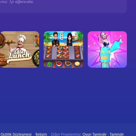
ız. İyi eğlenceler.
Gizlilik Sözleşmesi
İletişim
Diğer Projelerimiz:
Oyun Tamindir
-
Tamindir