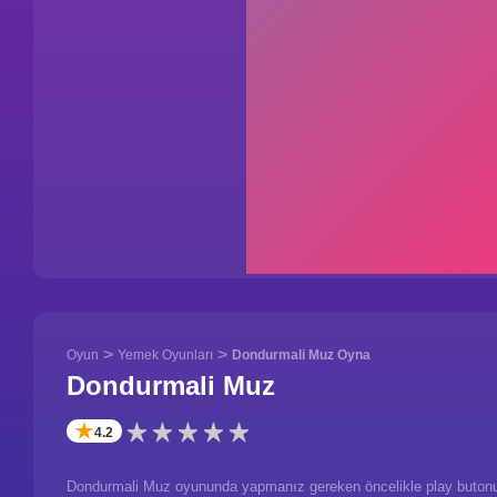
>
>
Oyun
Yemek Oyunları
Dondurmali Muz Oyna
Dondurmali Muz
✭
4.2
Dondurmali Muz oyununda yapmanız gereken öncelikle play butonun