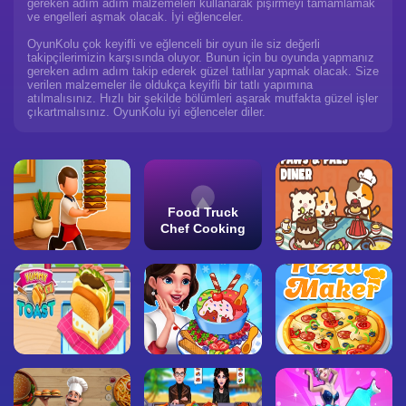
gereken adım adım malzemeleri kullanarak pişirmeyi tamamlamak
ve engelleri aşmak olacak. İyi eğlenceler.
OyunKolu çok keyifli ve eğlenceli bir oyun ile siz değerli
takipçilerimizin karşısında oluyor. Bunun için bu oyunda yapmanız
gereken adım adım takip ederek güzel tatlılar yapmak olacak. Size
verilen malzemeler ile oldukça keyifli bir tatlı yapımına
atılmalısınız. Hızlı bir şekilde bölümleri aşarak mutfakta güzel işler
çıkartmalısınız. OyunKolu iyi eğlenceler diler.
Food Truck
Chef Cooking