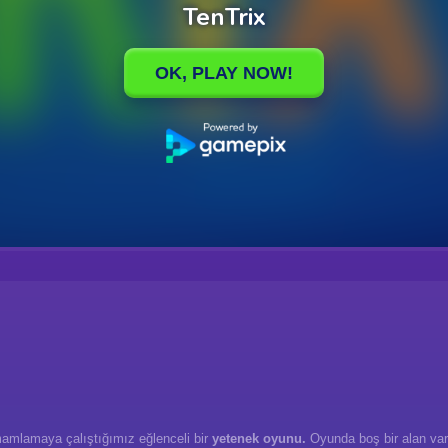
tamamlamaya çalıştığımız eğlenceli bir
yetenek oyunu.
Oyunda boş bir alan var.