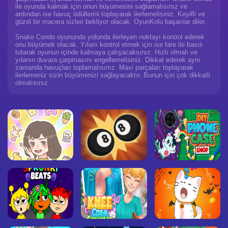
ile oyunda kalmak için onun büyümesini sağlamalısınız ve
ardından ise havuç ödüllerini toplayarak ilerlemelisiniz. Keyifli ve
güzel bir macera sizleri bekliyor olacak. OyunKolu başarılar diler.
Snake Condo oyununda yolunda ilerleyen noktayı kontrol ederek
onu büyümek olacak. Yılanı kontrol etmek için ise fare ile basılı
tutarak oyunun içinde kalmaya çalışacaksınız. Hızlı olmalı ve
yılanın duvara çarpmasını engellemelisiniz. Dikkat ederek aynı
zamanda havuçları toplamalısınız. Mavi parçaları toplayarak
ilerlemeniz sizin büyümenizi sağlayacaktır. Bunun için çok dikkatli
olmalısınız.