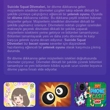
Suicide Squat Dövmeleri,
bir dövme dükkanına gelen
müşterilerin istedikleri dövmeleri çizgileri takip ederek dikkatli bir
şekilde çizmeye çalıştığımız eğlenceli bir
yetenek oyunu.
Oyunda
bir
dövme
dükkanına sahibiz. Bu dükkana çeşitli istekleri bulunan
müşteriler geliyor. Müşterilerin istedikleri dövmeleri dikkatli bir
şekilde yapmamız isteniyor. Dövmelerin noktalı çizgileri üzerinden
makineyle geçerek dövmeleri dikkatli bir şekilde yaparak
müşterilerin isteklerini yerine getiriyor ve bölümleri tamamlıyoruz.
Bölümleri tamamlayarak yeni ve daha zorlu dövmeler ile karşı
karşıya gelerek oyuna devam ediyoruz.
Suicide Squat
Dövmeleri
biz
beceri oyunu
sevenler için düşünülerek
hazırlanmış eğlenceli bir
yetenek oyunu
olarak karşımıza çıkmış
durumda.
Bir dövme dükkanına gelen müşterilerin istekleri doğrultusunda
dövmeler çiziyoruz. Dövmeleri dikkatli bir şekilde çizerek bölümleri
tamamlıyor ve yeni bölümlerin kilidini açarak uzun süreler boyunca
dövme yapma fırsatı elde ediyorlar.