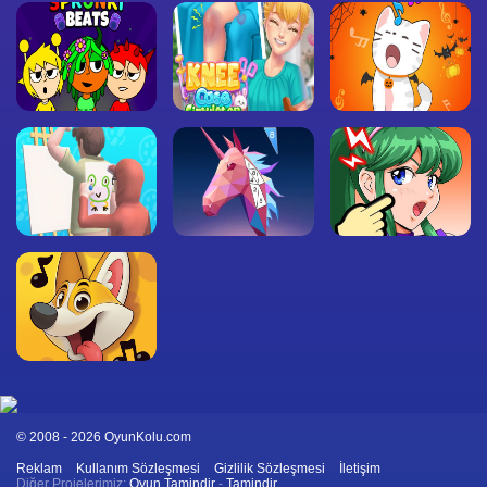
© 2008 - 2026 OyunKolu.com
Reklam
Kullanım Sözleşmesi
Gizlilik Sözleşmesi
İletişim
Diğer Projelerimiz:
Oyun Tamindir
-
Tamindir