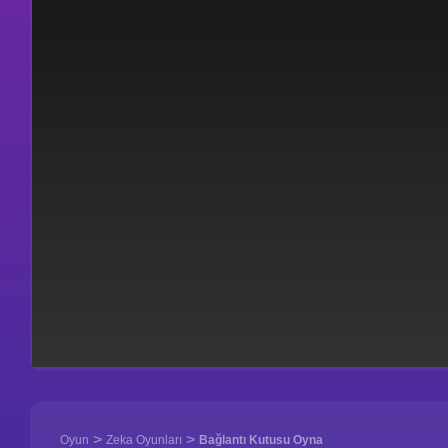
>
>
Oyun
Zeka Oyunları
Bağlantı Kutusu Oyna