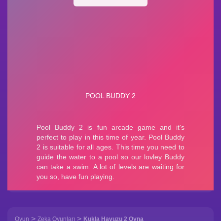
>
>
Oyun
Zeka Oyunları
Kukla Havuzu 2 Oyna