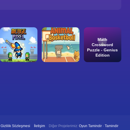
Math
Crossword
Puzzle - Genius
Edition
Gizlilik Sözleşmesi
İletişim
Diğer Projelerimiz:
Oyun Tamindir
-
Tamindir