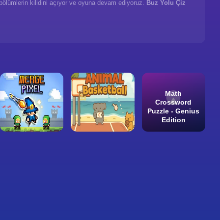
 bölümlerin kilidini açıyor ve oyuna devam ediyoruz.
Buz Yolu Çiz
Math
Crossword
Puzzle - Genius
Edition