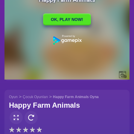
>
>
Oyun
Çocuk Oyunları
Happy Farm Animals Oyna
Happy Farm Animals