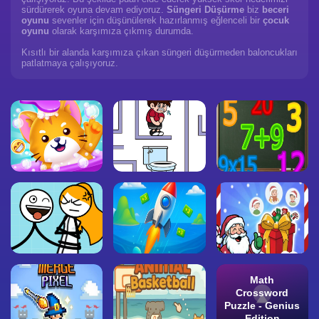
sürdürerek oyuna devam ediyoruz.
Süngeri Düşürme
biz
beceri
oyunu
sevenler için düşünülerek hazırlanmış eğlenceli bir
çocuk
oyunu
olarak karşımıza çıkmış durumda.
Kısıtlı bir alanda karşımıza çıkan süngeri düşürmeden baloncukları
patlatmaya çalışıyoruz.
Math
Crossword
Puzzle - Genius
Edition