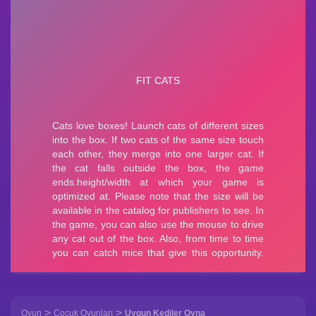
>
>
Oyun
Çocuk Oyunları
Uygun Kediler Oyna